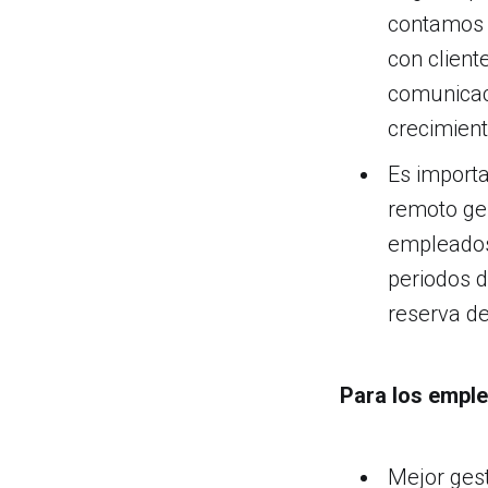
contamos 
con client
comunicaci
crecimien
Es importa
remoto ge
empleados
periodos 
reserva de
Para los empl
Mejor gest