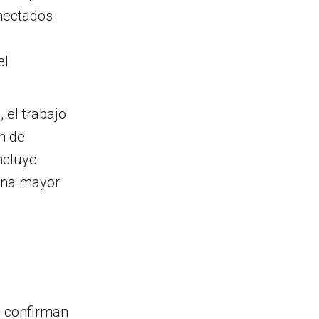
nectados
el
 el trabajo
n de
ncluye
una mayor
s confirman