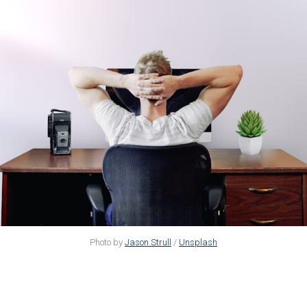
Photo by
Jason Strull
/
Unsplash