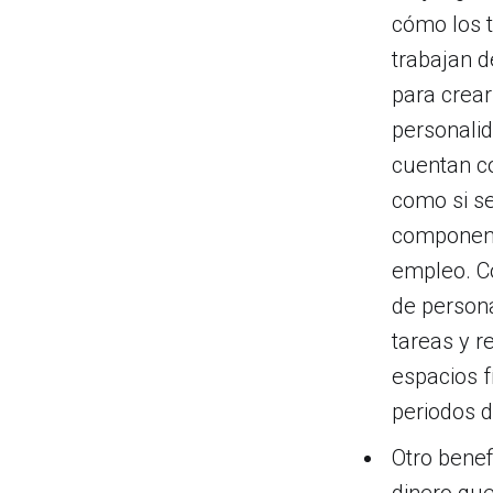
cómo los t
trabajan d
para crear
personali
cuentan co
como si se 
component
empleo. Co
de persona
tareas y r
espacios f
periodos 
Otro benef
dinero que