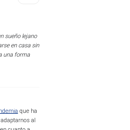
un sueño lejano
arse en casa sin
ía una forma
ndemia
que ha
 adaptarnos al
 en cuanto a