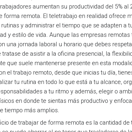
rabajadores aumentan su productividad del 5% al 
e forma remota. El teletrabajo en realidad ofrece m
 rutinas y administrar el tiempo que se adapten a t
dad y estilo de vida. Aunque las empresas remotas
n una jornada laboral u horario que debes respetar,
tratase de asistir a la oficina presencial, la flexibil
e que suele mantenerse presente en esta modali
n el trabajo remoto, desde que inicias tu día, tienes
lizar tu rutina en todo lo que está a tu alcance, or
esponsabilidades a tu ritmo y además, elegir o ambi
ísicos en donde te sientas más productivo y enfoc
de tiempo más amplios.
icio de trabajar de forma remota es la cantidad de
 se puede ahorrar al no tener que trasladarse de la