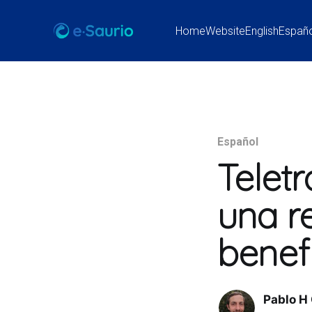
Home
Website
English
Españ
Español
Telet
una r
benefi
Pablo H