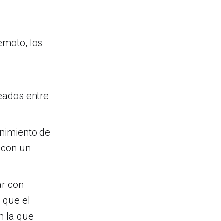
emoto, los
eados entre
enimiento de
á con un
ar con
 que el
n la que