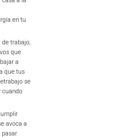
rgía en tu
 de trabajo,
ivos que
abajar a
ca que tus
letrabajo se
 y cuando
cumplir
se avoca a
o pasar