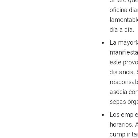
oficina di
lamentable
día a día.
La mayoría
manifiesta
este provo
distancia.
responsabi
asocia con
sepas orga
Los emple
horarios. 
cumplir ta