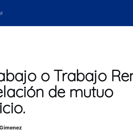
ol
rabajo o Trabajo Re
elación de mutuo
cio.
 Gimenez