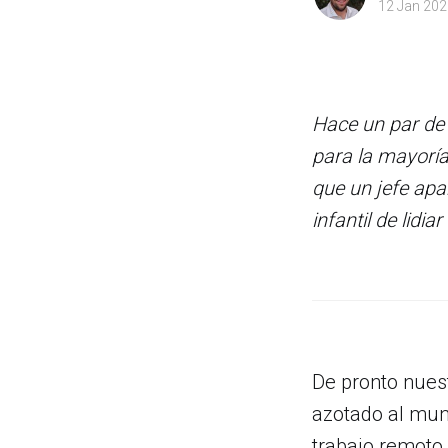
12 Jan 202
Hace un par de 
para la mayoría
que un jefe apa
infantil de lidi
De pronto nuest
azotado al mun
trabajo remoto