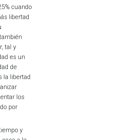
​​25% cuando
ás libertad
u
 también
 tal y
idad es un
dad de
 la libertad
ganizar
entar los
ado por
 tiempo y
 casa a la