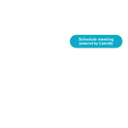
Schedule meeting
powered by Calendly
8333 NW 53rd Street, Suite 450. Miami, FL 33166.
United States.
(305) 767-2777
www.e-saurio.com