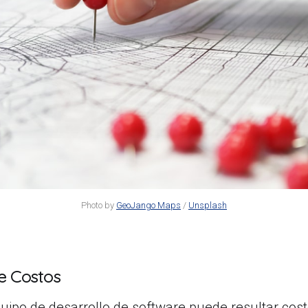
Photo by
GeoJango Maps
/
Unsplash
e Costos
uipo de desarrollo de software puede resultar cos