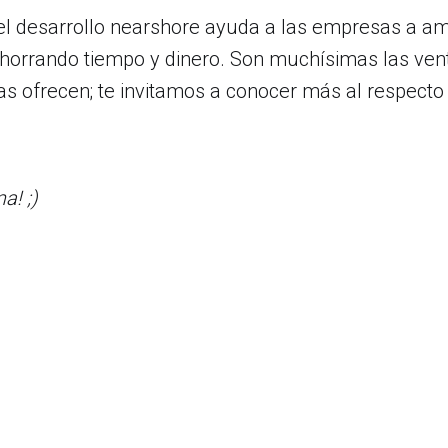
el desarrollo nearshore ayuda a las empresas a am
ahorrando tiempo y dinero. Son muchísimas las ven
s ofrecen; te invitamos a conocer más al respecto 
a! ;)
8333 NW 53rd Street, Suite 450. Miami, FL 33
(305) 767-2777