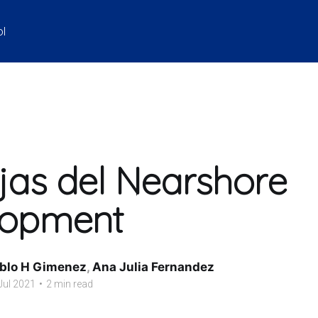
ol
jas del Nearshore
lopment
blo H Gimenez
,
Ana Julia Fernandez
Jul 2021
•
2 min read