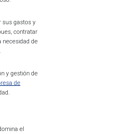
r sus gastos y
pues, contratar
a necesidad de
.
ón y gestión de
resa de
dad.
domina el