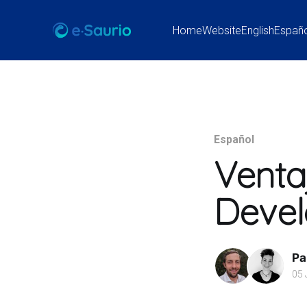
Home
Website
English
Españ
Español
Venta
Deve
Pa
05 