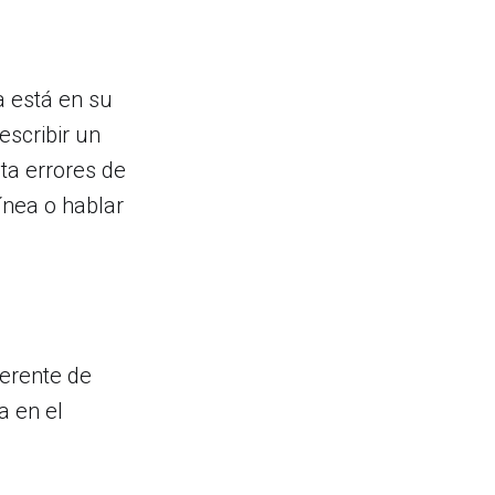
a está en su
escribir un
ita errores de
ínea o hablar
gerente de
a en el